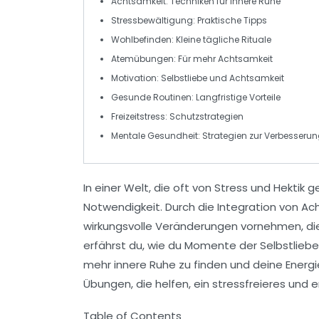
Achtsamkeit: Techniken für innere Ruhe
Stressbewältigung
: Praktische Tipps
Wohlbefinden
: Kleine tägliche Rituale
Atemübungen
: Für mehr Achtsamkeit
Motivation
: Selbstliebe und Achtsamkeit
Gesunde Routinen
: Langfristige Vorteile
Freizeitstress
: Schutzstrategien
Mentale Gesundheit
: Strategien zur Verbesseru
In einer Welt, die oft von
Stress
und Hektik ge
Notwendigkeit. Durch die Integration von
Ac
wirkungsvolle Veränderungen vornehmen, die
erfährst du, wie du
Momente der Selbstliebe
mehr innere Ruhe zu finden und deine
Energ
Übungen, die helfen, ein stressfreieres und e
Table of Contents