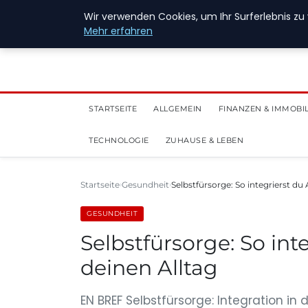
28. Juli 2026
Wir verwenden Cookies, um Ihr Surferlebnis zu 
Mehr erfahren
STARTSEITE
ALLGEMEIN
FINANZEN & IMMOBI
TECHNOLOGIE
ZUHAUSE & LEBEN
Startseite
Gesundheit
Selbstfürsorge: So integrierst d
GESUNDHEIT
Selbstfürsorge: So int
deinen Alltag
EN BREF Selbstfürsorge: Integration in