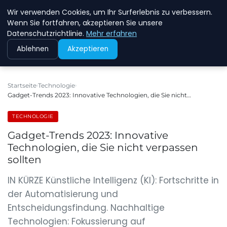
Wir verwenden Cookies, um Ihr Surferlebnis zu verbessern.
NEW ENERGY JOBS
Wenn Sie fortfahren, akzeptieren Sie unsere
Datenschutzrichtlinie.
Mehr erfahren
Ablehnen
Akzeptieren
Startseite
Technologie
Gadget-Trends 2023: Innovative Technologien, die Sie nicht…
TECHNOLOGIE
Gadget-Trends 2023: Innovative
Technologien, die Sie nicht verpassen
sollten
IN KÜRZE Künstliche Intelligenz (KI): Fortschritte in
der Automatisierung und
Entscheidungsfindung. Nachhaltige
Technologien: Fokussierung auf