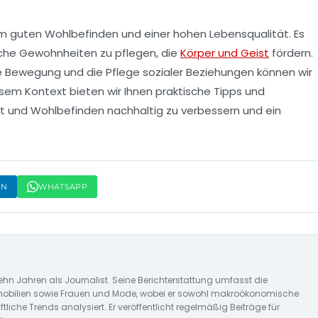
em
guten Wohlbefinden
und einer hohen Lebensqualität. Es
iche Gewohnheiten zu pflegen, die
Körper und Geist
fördern.
e
Bewegung
und die Pflege sozialer Beziehungen können wir
esem Kontext bieten wir Ihnen praktische
Tipps
und
t
und
Wohlbefinden
nachhaltig zu verbessern und ein
IN
WHATSAPP
zehn Jahren als Journalist. Seine Berichterstattung umfasst die
obilien sowie Frauen und Mode, wobei er sowohl makroökonomische
liche Trends analysiert. Er veröffentlicht regelmäßig Beiträge für