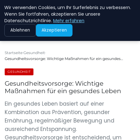
Wir verwenden Cookies, um Ihr Surferlebnis zu verbessern.
NEW ENERGY JOBS
Wenn Sie fortfahren, akzeptieren Sie unsere
Datenschutzrichtlinie.
Mehr erfahren
Ablehnen
Akzeptieren
Startseite
Gesundheit
Gesundheitsvorsorge: Wichtige Maßnahmen für ein gesundes…
GESUNDHEIT
Gesundheitsvorsorge: Wichtige
Maßnahmen für ein gesundes Leben
Ein gesundes Leben basiert auf einer
Kombination aus Prävention, gesunder
Ernährung, regelmäßiger Bewegung und
ausreichend Entspannung.
Gesundheitsvorsorge ist entscheidend, um