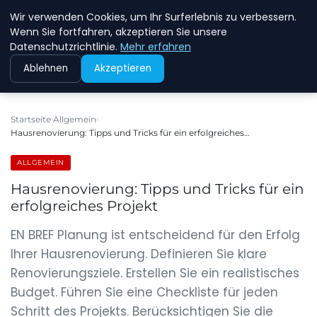
Wir verwenden Cookies, um Ihr Surferlebnis zu verbessern.
NEW ENERGY JOBS
Wenn Sie fortfahren, akzeptieren Sie unsere
Datenschutzrichtlinie.
Mehr erfahren
Ablehnen
Akzeptieren
Startseite
Allgemein
Hausrenovierung: Tipps und Tricks für ein erfolgreiches…
ALLGEMEIN
Hausrenovierung: Tipps und Tricks für ein
erfolgreiches Projekt
EN BREF Planung ist entscheidend für den Erfolg
Ihrer Hausrenovierung. Definieren Sie klare
Renovierungsziele. Erstellen Sie ein realistisches
Budget. Führen Sie eine Checkliste für jeden
Schritt des Projekts. Berücksichtigen Sie die