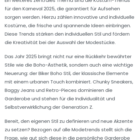
Ein weiteres zentrales Thema sind die
Kostüm-Trends
für den
Karneval 2025
, die garantiert für Aufsehen
sorgen werden. Hierzu zählen innovative und individuelle
Kostüme
, die frische und spannende Ideen einbringen.
Diese
Trends
stärken den individuellen Stil und fördern
die Kreativität bei der Auswahl der
Modestücke
.
Das Jahr 2025 bringt nicht nur eine Rückkehr bewährter
Stile wie die
Boho-Ästhetik
, sondern auch eine wichtige
Neuerung: der
Biker Boho
Stil, der klassische Elemente
mit einem urbanen Touch kombiniert.
Chunky Sneakers
,
Baggy Jeans
und
Retro-Pieces
dominieren die
Garderobe und stehen für die
Individualität
und
Selbstverwirklichung
der
Generation Z
.
Bereit, den eigenen Stil zu definieren und neue Akzente
zu setzen? Bezogen auf alle
Modetrends
stellt sich die
Frage, wie gut sich diese
in die persönliche Garderobe