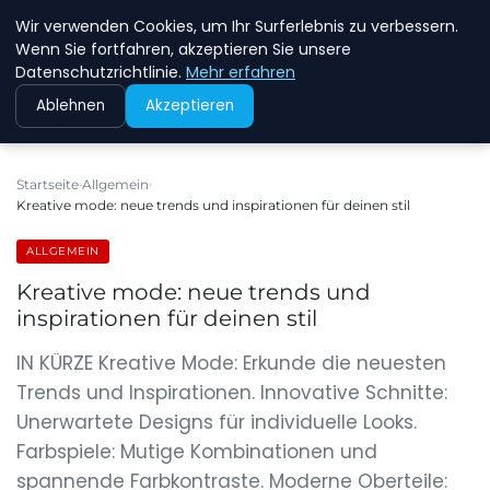
Wir verwenden Cookies, um Ihr Surferlebnis zu verbessern.
NEW ENERGY JOBS
Wenn Sie fortfahren, akzeptieren Sie unsere
Datenschutzrichtlinie.
Mehr erfahren
Ablehnen
Akzeptieren
Startseite
Allgemein
Kreative mode: neue trends und inspirationen für deinen stil
ALLGEMEIN
Kreative mode: neue trends und
inspirationen für deinen stil
IN KÜRZE Kreative Mode: Erkunde die neuesten
Trends und Inspirationen. Innovative Schnitte:
Unerwartete Designs für individuelle Looks.
Farbspiele: Mutige Kombinationen und
spannende Farbkontraste. Moderne Oberteile: