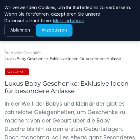
Wir verwenden Cookies, um Ihr Surferlebnis zu verbessern.
NEW ENERGY JOBS
Wenn Sie fortfahren, akzeptieren Sie unsere
Datenschutzrichtlinie.
Mehr erfahren
Ablehnen
Akzeptieren
Startseite
Geschäft
Luxus Baby Geschenke: Exklusive Ideen für besondere Anlässe
GESCHÄFT
Luxus Baby Geschenke: Exklusive Ideen
für besondere Anlässe
In der Welt der Babys und Kleinkinder gibt es
zahlreiche Gelegenheiten, um Geschenke zu
machen: von der Geburt über die Baby
Dusche bis hin zu den ersten Geburtstagen.
Doch manchmal soll es etwas ganz Besonderes