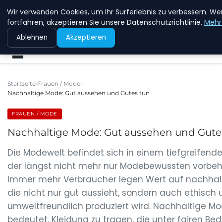
Wir verwenden Cookies, um Ihr Surferlebnis zu verbessern. We
NEW ENERGY JOBS
fortfahren, akzeptieren Sie unsere Datenschutzrichtlinie.
Mehr
Ablehnen
Akzeptieren
Startseite
Frauen / Mode
Nachhaltige Mode: Gut aussehen und Gutes tun
FRAUEN / MODE
Nachhaltige Mode: Gut aussehen und Gute
Die Modewelt befindet sich in einem tiefgreifend
der längst nicht mehr nur Modebewussten vorbeha
Immer mehr Verbraucher legen Wert auf nachhal
die nicht nur gut aussieht, sondern auch ethisch
umweltfreundlich produziert wird. Nachhaltige M
bedeutet, Kleidung zu tragen, die unter fairen B