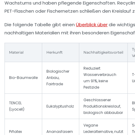
Wachstums und haben pflegende Eigenschaften. Recycling
PET-Flaschen oder Fischernetzen schließen den Kreislauf z
Die folgende Tabelle gibt einen
Überblick über
die wichtig
nachhaltigen Materialien mit ihren besonderen Eigenschaf
T
Material
Herkunft
Nachhaltigkeitsvorteil
V
Reduziert
Biologischer
Wasserverbrauch
T
Bio-Baumwolle
Anbau,
um 91%, keine
U
Fairtrade
Pestizide
Geschlossener
TENCEL
B
Eukalyptusholz
Produktionskreislauf,
(Lyocell)
S
biologisch abbaubar
Vegane
S
Piñatex
Ananasfasern
Lederalternative, nutzt
T