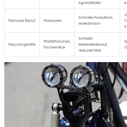
Agrarabfälle
A
J
Schnelle Produktion,
Pilzmyzel (Mylo)
Pilzwurzeln
T
lederähnlich
S
Schließt
Plastikflaschen,
S
Recyclingstoffe
Materialkreislauf,
Fischernetze
O
reduziert Müll