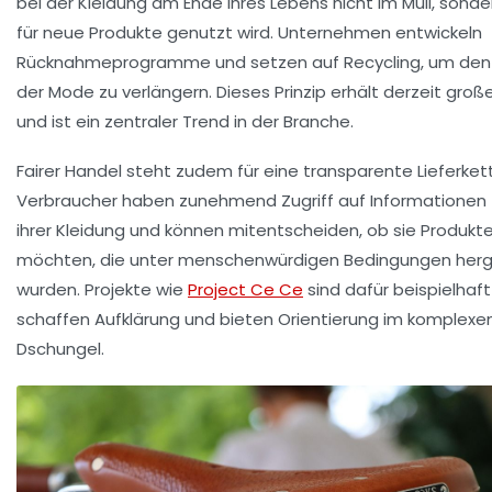
bei der Kleidung am Ende ihres Lebens nicht im Müll, sonde
für neue Produkte genutzt wird. Unternehmen entwickeln
Rücknahmeprogramme und setzen auf
Recycling
, um den
der Mode zu verlängern. Dieses Prinzip erhält derzeit gro
und ist ein zentraler Trend in der Branche.
Fairer Handel steht zudem für eine transparente Lieferket
Verbraucher haben zunehmend Zugriff auf Informationen 
ihrer Kleidung und können mitentscheiden, ob sie Produkt
möchten, die unter menschenwürdigen Bedingungen herge
wurden. Projekte wie
Project Ce Ce
sind dafür beispielhaft
schaffen Aufklärung und bieten Orientierung im komplexe
Dschungel.