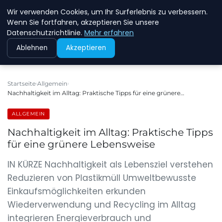
Wir verwenden Cookies, um Ihr Surferlebnis zu verbessern.
NEW ENERGY JOBS
Wenn Sie fortfahren, akzeptieren Sie unsere
Datenschutzrichtlinie.
Mehr erfahren
Ablehnen
Akzeptieren
Startseite
Allgemein
Nachhaltigkeit im Alltag: Praktische Tipps für eine grünere…
ALLGEMEIN
Nachhaltigkeit im Alltag: Praktische Tipps
für eine grünere Lebensweise
IN KÜRZE Nachhaltigkeit als Lebensziel verstehen
Reduzieren von Plastikmüll Umweltbewusste
Einkaufsmöglichkeiten erkunden
Wiederverwendung und Recycling im Alltag
integrieren Energieverbrauch und