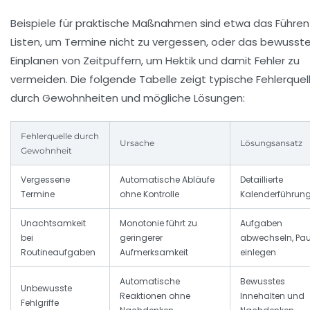
Beispiele für praktische Maßnahmen sind etwa das Führen
Listen, um Termine nicht zu vergessen, oder das bewusst
Einplanen von Zeitpuffern, um Hektik und damit Fehler zu
vermeiden. Die folgende Tabelle zeigt typische Fehlerquel
durch Gewohnheiten und mögliche Lösungen:
Fehlerquelle durch
Ursache
Lösungsansatz
Gewohnheit
Vergessene
Automatische Abläufe
Detaillierte
Termine
ohne Kontrolle
Kalenderführun
Unachtsamkeit
Monotonie führt zu
Aufgaben
bei
geringerer
abwechseln, Pa
Routineaufgaben
Aufmerksamkeit
einlegen
Automatische
Bewusstes
Unbewusste
Reaktionen ohne
Innehalten und
Fehlgriffe