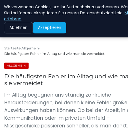
Wir verwenden Cookies, um Ihr Surferlebnis zu verbessern. W
NEW ENERGY JOBS
Sie fortfahren, akzeptieren Sie unsere Datenschutzrichtlinie.
M
erfahren
Ablehnen
Akzeptieren
Startseite
Allgemein
Die häufigsten Fehler im Alltag und wie man sie vermeidet
ALLGEMEIN
Die häufigsten Fehler im Alltag und wie m
sie vermeidet
Im Alltag begegnen uns ständig zahlreiche
Herausforderungen, bei denen kleine Fehler große
Auswirkungen haben können. Ob bei der Arbeit, in 
Kommunikation oder im privaten Umfeld –
Missgeschicke passieren schneller, als man denkt.