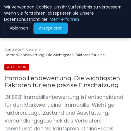
Wir verwenden Cookies, um Ihr Surferlebnis zu verbessern.
NEW ENERGY JOBS
Wenn Sie fortfahren, akzeptieren Sie unsere
Datenschutzrichtlinie.
Mehr erfahren
Ablehnen
Akzeptieren
Startseite
Allgemein
Immobilienbewertung: Die wichtigsten Faktoren für eine…
ALLGEMEIN
Immobilienbewertung: Die wichtigsten
Faktoren für eine präzise Einschätzung
EN BREF Immobilienbewertung ist entscheidend
für den Marktwert einer Immobilie. Wichtige
Faktoren: Lage, Zustand und Ausstattung.
Verhandlungsgeschick des Verkäufers
beeinflusst den Verkaufspreis. Online-Tools