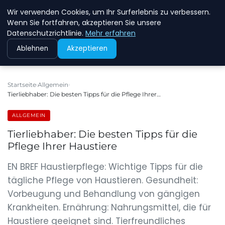
Wir verwenden Cookies, um Ihr Surferlebnis zu verbessern.
NEW ENERGY JOBS
Wenn Sie fortfahren, akzeptieren Sie unsere
Datenschutzrichtlinie.
Mehr erfahren
Ablehnen
Akzeptieren
Startseite
Allgemein
Tierliebhaber: Die besten Tipps für die Pflege Ihrer…
ALLGEMEIN
Tierliebhaber: Die besten Tipps für die
Pflege Ihrer Haustiere
EN BREF Haustierpflege: Wichtige Tipps für die
tägliche Pflege von Haustieren. Gesundheit:
Vorbeugung und Behandlung von gängigen
Krankheiten. Ernährung: Nahrungsmittel, die für
Haustiere geeignet sind. Tierfreundliches