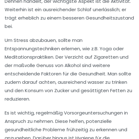
Dehnen handelt, der wichtigste Aspekt ist die
Aktivität
.
Weiterhin ist ein ausreichender
Schlaf
unerlässlich; er
trägt erheblich zu einem besseren
Gesundheitszustand
bei.
Um Stress abzubauen, sollte man
Entspannungstechniken
erlernen, wie z.B. Yoga oder
Meditationspraktiken. Der Verzicht auf
Zigaretten
und
der maßvolle Genuss von
Alkohol
sind weitere
entscheidende Faktoren für die Gesundheit. Man sollte
zudem darauf achten, ausreichend
wasser
zu trinken
und den Konsum von Zucker und gesättigten Fetten zu
reduzieren.
Es ist wichtig, regelmäßig
Vorsorgeuntersuchungen
in
Anspruch zu nehmen. Diese helfen, potenzielle
gesundheitliche Probleme frühzeitig zu erkennen und
anzugehen. Darüber hinaus ist
Hygiene
für die