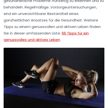
gesundheitliche Probleme frühzeitig zu erkennen und zu
behandeln. Regelmäßige ‚
Vorsorgeuntersuchungen
‚
sind ein unverzichtbarer Bestandteil eines
ganzheitlichen Ansatzes für die
Gesundheit
. Weitere
Tipps zu einem
genussvollen und aktiven Leben
finden
Sie in dieser umfassenden Liste:
66 Tipps für ein
genussvolles und aktives Leben
.