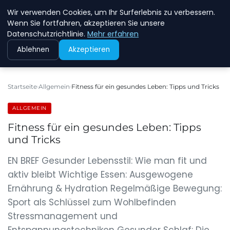
Wir verwenden Cookies, um Ihr Surferlebnis zu verbessern.
NEW ENERGY JOBS
Wenn Sie fortfahren, akzeptieren Sie unsere
Datenschutzrichtlinie.
Mehr erfahren
Ablehnen
Akzeptieren
Startseite
Allgemein
Fitness für ein gesundes Leben: Tipps und Tricks
ALLGEMEIN
Fitness für ein gesundes Leben: Tipps
und Tricks
EN BREF Gesunder Lebensstil: Wie man fit und
aktiv bleibt Wichtige Essen: Ausgewogene
Ernährung & Hydration Regelmäßige Bewegung:
Sport als Schlüssel zum Wohlbefinden
Stressmanagement und