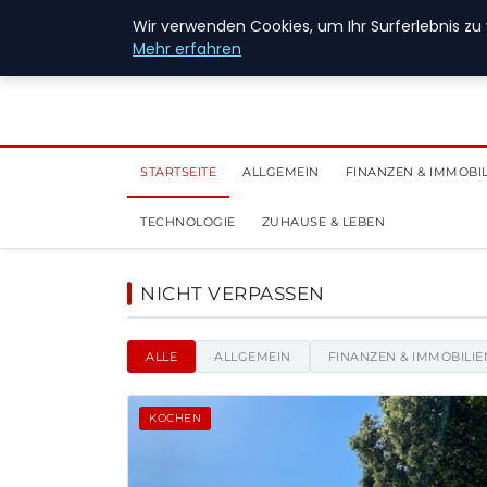
6. August 2026
Wir verwenden Cookies, um Ihr Surferlebnis zu 
Mehr erfahren
STARTSEITE
ALLGEMEIN
FINANZEN & IMMOBI
TECHNOLOGIE
ZUHAUSE & LEBEN
New Energy Jobs - Nach
NICHT VERPASSEN
ALLE
ALLGEMEIN
FINANZEN & IMMOBILIE
KOCHEN