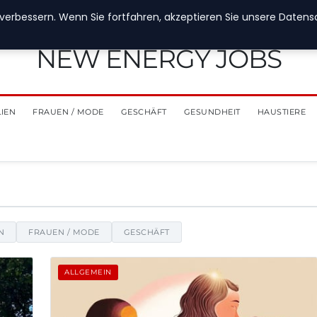
verbessern. Wenn Sie fortfahren, akzeptieren Sie unsere Datensch
NEW ENERGY JOBS
LIEN
FRAUEN / MODE
GESCHÄFT
GESUNDHEIT
HAUSTIERE
richten, Tipps und Einblicke
N
FRAUEN / MODE
GESCHÄFT
ALLGEMEIN