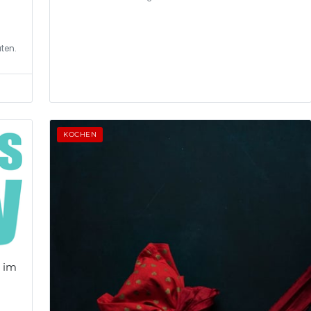
ten.
KOCHEN
t im