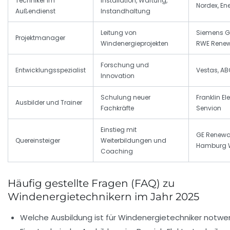
Techniker im
Installation, Wartung,
Nordex, En
Außendienst
Instandhaltung
Leitung von
Siemens 
Projektmanager
Windenergieprojekten
RWE Rene
Forschung und
Entwicklungsspezialist
Vestas, A
Innovation
Schulung neuer
Franklin Ele
Ausbilder und Trainer
Fachkräfte
Senvion
Einstieg mit
GE Renewab
Quereinsteiger
Weiterbildungen und
Hamburg 
Coaching
Häufig gestellte Fragen (FAQ) zu
Windenergietechnikern im Jahr 2025
Welche Ausbildung ist für Windenergietechniker notwe