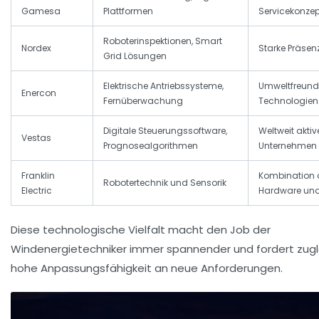
Gamesa
Plattformen
Servicekonze
Roboterinspektionen, Smart
Nordex
Starke Präsen
Grid Lösungen
Elektrische Antriebssysteme,
Umweltfreund
Enercon
Fernüberwachung
Technologien
Digitale Steuerungssoftware,
Weltweit aktiv
Vestas
Prognosealgorithmen
Unternehmen
Franklin
Kombination 
Robotertechnik und Sensorik
Electric
Hardware und
Diese technologische Vielfalt macht den Job der
Windenergietechniker immer spannender und fordert zugl
hohe Anpassungsfähigkeit an neue Anforderungen.