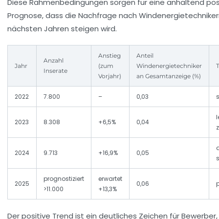
Diese Rahmenbedingungen sorgen für eine anhaltend pos
Prognose, dass die Nachfrage nach Windenergietechniker
nächsten Jahren steigen wird.
Anstieg
Anteil
Anzahl
Jahr
(zum
Windenergietechniker
Inserate
Vorjahr)
an Gesamtanzeige (%)
2022
7.800
–
0,03
s
l
2023
8.308
+6,5%
0,04
2024
9.713
+16,9%
0,05
prognostiziert
erwartet
2025
0,06
p
>11.000
+13,3%
Der positive Trend ist ein deutliches Zeichen für Bewerber