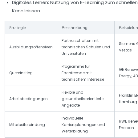
Digitales Lernen:
Nutzung von E-Learning zum schnellen
Kenntnissen.
Strategie
Beschreibung
Beispielu
Partnerschaften mit
Siemens 
Ausbildungsoffensiven
technischen Schulen und
Vestas
Universitäten
Programme für
GE Renew
Quereinstieg
Fachfremde mit
Energy, A
technischem Interesse
Flexible und
Franklin El
Arbeitsbedingungen
gesundheitsorientierte
Hamburg
Angebote
Individuelle
RWE Rene
Mitarbeiterbindung
Karriereplanungen und
Enercon
Weiterbildung