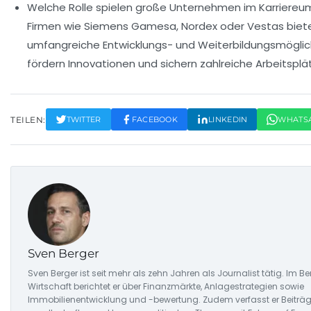
Welche Rolle spielen große Unternehmen im Karriereu
Firmen wie Siemens Gamesa, Nordex oder Vestas biet
umfangreiche Entwicklungs- und Weiterbildungsmöglic
fördern Innovationen und sichern zahlreiche Arbeitsplä
TEILEN:
TWITTER
FACEBOOK
LINKEDIN
WHATS
Sven Berger
Sven Berger ist seit mehr als zehn Jahren als Journalist tätig. Im Be
Wirtschaft berichtet er über Finanzmärkte, Anlagestrategien sowie
Immobilienentwicklung und -bewertung. Zudem verfasst er Beiträg