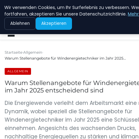
Wir verwenden Cookies, um Ihr Surferlebnis zu verbessern. We
NEW ENERGY JOBS
fortfahren, akzeptieren Sie unsere Datenschutzrichtlinie.
Mehr
Ablehnen
Akzeptieren
Startseite
Allgemein
Warum Stellenangebote für Windenergietechniker im Jahr 2025…
ALLGEMEIN
Warum Stellenangebote für Windenergiet
im Jahr 2025 entscheidend sind
Die Energiewende verleiht dem Arbeitsmarkt eine
Dynamik, wobei speziell die Stellenangebote für
Windenergietechniker im Jahr 2025 eine Schlüssel
einnehmen. Angesichts des wachsenden Drucks,
nachhaltige Energiequellen zu stärken und kliman