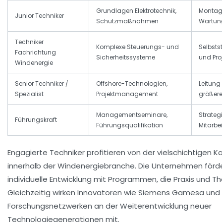
Grundlagen Elektrotechnik,
Montage
Junior Techniker
Schutzmaßnahmen
Wartun
Techniker
Komplexe Steuerungs- und
Selbst
Fachrichtung
Sicherheitssysteme
und Pro
Windenergie
Senior Techniker /
Offshore-Technologien,
Leitun
Spezialist
Projektmanagement
größere
Managementseminare,
Strateg
Führungskraft
Führungsqualifikation
Mitarbe
Engagierte Techniker profitieren von der vielschichtigen Kar
innerhalb der Windenergiebranche. Die Unternehmen förde
individuelle Entwicklung mit Programmen, die Praxis und Th
Gleichzeitig wirken Innovatoren wie Siemens Gamesa und
Forschungsnetzwerken an der Weiterentwicklung neuer
Technologiegenerationen mit.