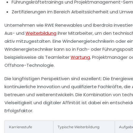
Führungskräftetrainings und Projektmanagement-Sem
Zertifizierungen im Bereich Arbeitssicherheit und U
Unternehmen wie RWE Renewables und Iberdrola investieren
Aus- und
Weiterbildung
ihrer Mitarbeiter, um den technisc
aktiv mitzugestalten. Eine Windenergietechnikerin oder ei
Windenergietechniker kann so in Fach- oder Führungsposit
beispielsweise als Teamleiter
Wartung
, Projektmanager od
Offshore-Technologie.
Die langfristigen Perspektiven sind exzellent: Die Energie
kontinuierliche Innovation und qualifizierte Fachkräfte, die
betreuen und weiterentwickeln. Die Kombination von tech
Vielseitigkeit und digitaler Affinität ist dabei ein entschei
Erfolgsfaktor.
Karrierestufe
Typische Weiterbildung
Aufgab