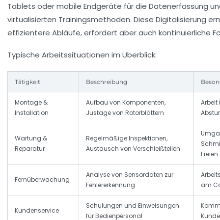
Tablets oder mobile Endgeräte für die Datenerfassung un
virtualisierten Trainingsmethoden. Diese Digitalisierung er
effizientere Abläufe, erfordert aber auch kontinuierliche F
Typische Arbeitssituationen im Überblick:
Tätigkeit
Beschreibung
Beson
Montage &
Aufbau von Komponenten,
Arbeit
Installation
Justage von Rotorblättern
Abstu
Umga
Wartung &
Regelmäßige Inspektionen,
Schmie
Reparatur
Austausch von Verschleißteilen
Freien
Analyse von Sensordaten zur
Arbeit
Fernüberwachung
Fehlererkennung
am C
Schulungen und Einweisungen
Kommu
Kundenservice
für Bedienpersonal
Kunde