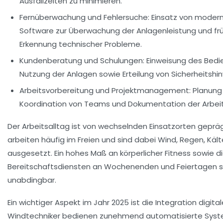
Ausfallzeiten zu minimieren.
Fernüberwachung und Fehlersuche:
Einsatz von moder
Software zur Überwachung der Anlagenleistung und fr
Erkennung technischer Probleme.
Kundenberatung und Schulungen:
Einweisung des Bedie
Nutzung der Anlagen sowie Erteilung von Sicherheitshi
Arbeitsvorbereitung und Projektmanagement:
Planung 
Koordination von Teams und Dokumentation der Arbeit
Der Arbeitsalltag ist von wechselnden Einsatzorten gepräg
arbeiten häufig im Freien und sind dabei Wind, Regen, Kält
ausgesetzt. Ein hohes Maß an körperlicher Fitness sowie d
Bereitschaftsdiensten an Wochenenden und Feiertagen s
unabdingbar.
Ein wichtiger Aspekt im Jahr 2025 ist die Integration digita
Windtechniker bedienen zunehmend automatisierte Sys