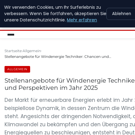
Wir verwenden Cookies, um Ihr Surferlebnis zu
NEW ENERGY JOBS
verbessern. Wenn Sie fortfahren, akzeptieren Sie
Ablehnen
unsere Datenschutzrichtlinie.
Mehr erfahren
Startseite
Allgemein
Stellenangebote für Windenergie Techniker: Chancen und…
ALLGEMEIN
Stellenangebote für Windenergie Technike
und Perspektiven im Jahr 2025
Der Markt für erneuerbare Energien erlebt im Jahr
beispiellose Dynamik, in dessen Zentrum die Win
steht. Angesichts der dringenden Notwendigkeit, 
Klimawandel zu bekämpfen und den Übergang zu
Energiequellen zu beschleunigen, entsteht in Deu