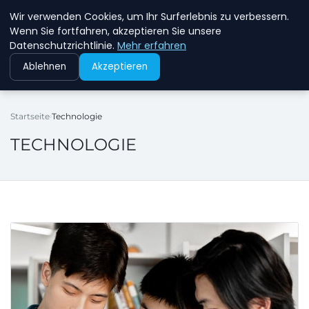
Wir verwenden Cookies, um Ihr Surferlebnis zu verbessern.
NEW ENERGY JOBS
Wenn Sie fortfahren, akzeptieren Sie unsere
Datenschutzrichtlinie.
Mehr erfahren
Ablehnen
Akzeptieren
Startseite
Technologie
TECHNOLOGIE