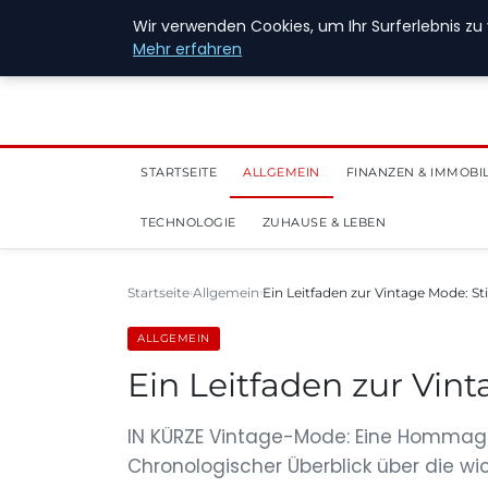
28. Juli 2026
Wir verwenden Cookies, um Ihr Surferlebnis zu 
Mehr erfahren
STARTSEITE
ALLGEMEIN
FINANZEN & IMMOBI
TECHNOLOGIE
ZUHAUSE & LEBEN
Startseite
Allgemein
Ein Leitfaden zur Vintage Mode: St
ALLGEMEIN
Ein Leitfaden zur Vin
IN KÜRZE Vintage-Mode: Eine Hommage
Chronologischer Überblick über die wic