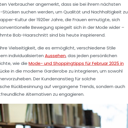
n Verbraucher angemerkt, dass sie bei ihrem nächsten
e-Stücken
suchen werden, um Qualität und Nachhaltigkeit zu
Flapper-Kultur der 1920er Jahre, die Frauen ermutigte, sich
nkonventionelle Bewegung spiegelt sich in der Mode wider –
rühmte Bob-Haarschnitt sind bis heute inspirierend.
 ihre Vielseitigkeit, die es ermöglicht, verschiedene Stile
inem
individualisierten
Aussehen
, das jeden persönlichen
chte, wie die
Mode- und Shoppingtipps für Februar 2025 in
Stücke in die moderne Garderobe zu integrieren, um sowohl
 hervorzuheben. Der Kundenanstieg für solche
lgische Rückbesinnung auf vergangene Trends, sondern auch
freundliche Alternativen zu engagieren.