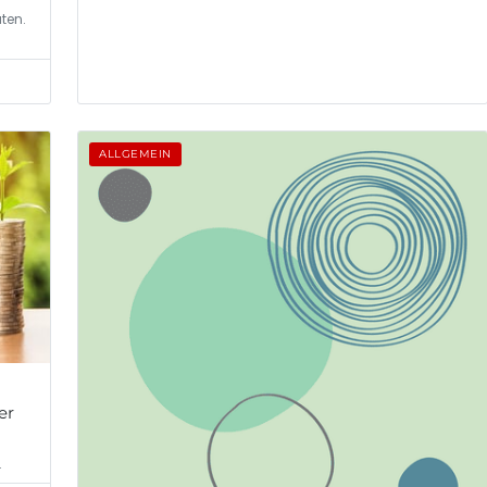
ten.
ALLGEMEIN
er
…