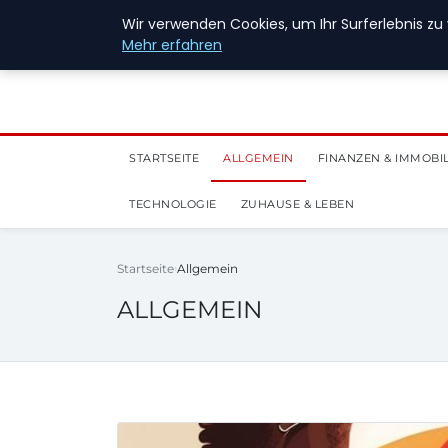
28. Juli 2026
Wir verwenden Cookies, um Ihr Surferlebnis zu 
Mehr erfahren
STARTSEITE
ALLGEMEIN
FINANZEN & IMMOBI
TECHNOLOGIE
ZUHAUSE & LEBEN
Startseite
Allgemein
ALLGEMEIN