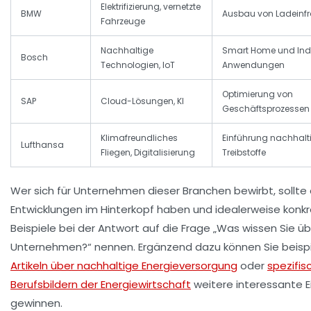
Elektrifizierung, vernetzte
BMW
Ausbau von Ladeinfr
Fahrzeuge
Nachhaltige
Smart Home und Indu
Bosch
Technologien, IoT
Anwendungen
Optimierung von
SAP
Cloud-Lösungen, KI
Geschäftsprozessen
Klimafreundliches
Einführung nachhalt
Lufthansa
Fliegen, Digitalisierung
Treibstoffe
Wer sich für Unternehmen dieser Branchen bewirbt, sollte
Entwicklungen im Hinterkopf haben und idealerweise konk
Beispiele bei der Antwort auf die Frage „Was wissen Sie ü
Unternehmen?“ nennen. Ergänzend dazu können Sie beispi
Artikeln über nachhaltige Energieversorgung
oder
spezifis
Berufsbildern der Energiewirtschaft
weitere interessante E
gewinnen.