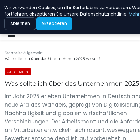
Wir verwenden Cookies, um Ihr Surferlebnis zu verbessern. We
NEW ENERGY JOBS
fortfahren, akzeptieren Sie unsere Datenschutzrichtlinie.
Mehr
Ablehnen
Akzeptieren
Startseite
Allgemein
Was sollte ich über das Unternehmen 2025 wissen?
ALLGEMEIN
Was sollte ich über das Unternehmen 2025
Im Jahr 2025 erleben Unternehmen in Deutschlan
neue Ära des Wandels, geprägt von Digitalisierun
Nachhaltigkeit und globalen wirtschaftlichen
Verschiebungen. Der Arbeitsmarkt und die Anfor
an Mitarbeiter entwickeln sich rasant, weswegen e
Bewerber entscheidend ist, gut vorbereitet in