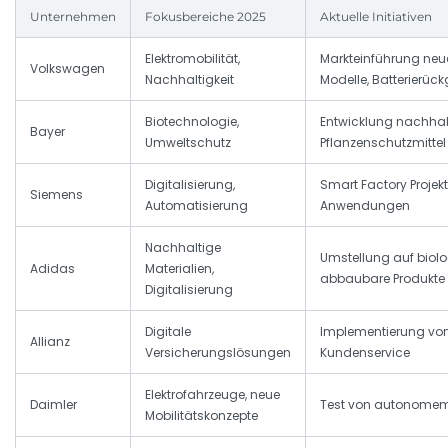
Unternehmen
Fokusbereiche 2025
Aktuelle Initiativen
Elektromobilität,
Markteinführung neue
Volkswagen
Nachhaltigkeit
Modelle, Batterierü
Biotechnologie,
Entwicklung nachhal
Bayer
Umweltschutz
Pflanzenschutzmittel
Digitalisierung,
Smart Factory Projekte
Siemens
Automatisierung
Anwendungen
Nachhaltige
Umstellung auf biol
Adidas
Materialien,
abbaubare Produkte
Digitalisierung
Digitale
Implementierung von
Allianz
Versicherungslösungen
Kundenservice
Elektrofahrzeuge, neue
Daimler
Test von autonomem
Mobilitätskonzepte