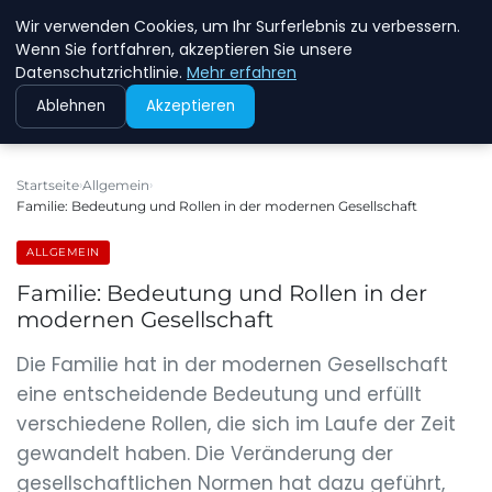
Wir verwenden Cookies, um Ihr Surferlebnis zu verbessern.
NEW ENERGY JOBS
Wenn Sie fortfahren, akzeptieren Sie unsere
Datenschutzrichtlinie.
Mehr erfahren
Ablehnen
Akzeptieren
Startseite
Allgemein
Familie: Bedeutung und Rollen in der modernen Gesellschaft
ALLGEMEIN
Familie: Bedeutung und Rollen in der
modernen Gesellschaft
Die Familie hat in der modernen Gesellschaft
eine entscheidende Bedeutung und erfüllt
verschiedene Rollen, die sich im Laufe der Zeit
gewandelt haben. Die Veränderung der
gesellschaftlichen Normen hat dazu geführt,