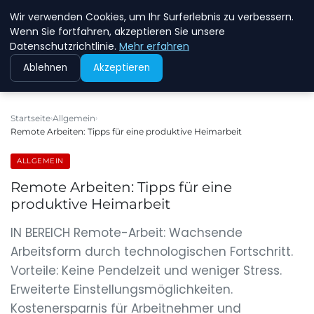
Wir verwenden Cookies, um Ihr Surferlebnis zu verbessern.
NEW ENERGY JOBS
Wenn Sie fortfahren, akzeptieren Sie unsere
Datenschutzrichtlinie.
Mehr erfahren
Ablehnen
Akzeptieren
Startseite
Allgemein
Remote Arbeiten: Tipps für eine produktive Heimarbeit
ALLGEMEIN
Remote Arbeiten: Tipps für eine
produktive Heimarbeit
IN BEREICH Remote-Arbeit: Wachsende
Arbeitsform durch technologischen Fortschritt.
Vorteile: Keine Pendelzeit und weniger Stress.
Erweiterte Einstellungsmöglichkeiten.
Kostenersparnis für Arbeitnehmer und