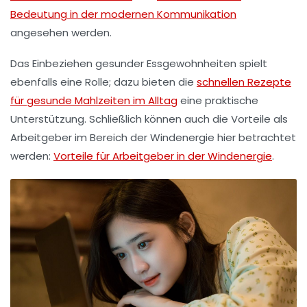
Bedeutung in der modernen Kommunikation
angesehen werden.
Das Einbeziehen
gesunder
Essgewohnheiten spielt
ebenfalls eine Rolle; dazu bieten die
schnellen Rezepte
für gesunde Mahlzeiten im Alltag
eine praktische
Unterstützung. Schließlich können auch die
Vorteile
als
Arbeitgeber im Bereich der
Windenergie
hier betrachtet
werden:
Vorteile für Arbeitgeber in der Windenergie
.