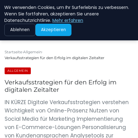
Wir verwenden Cookies, um Ihr Surferlebnis zu verbessern.
NEW ENERGY JOBS
Wenn Sie fortfahren, akzeptieren Sie unsere
Datenschutzrichtlinie.
Mehr erfahren
Ablehnen
Akzeptieren
Startseite
Allgemein
Verkaufsstrategien für den Erfolg im digitalen Zeitalter
ALLGEMEIN
Verkaufsstrategien für den Erfolg im
digitalen Zeitalter
IN KÜRZE Digitale Verkaufsstrategien verstehen
Wichtigkeit von Online-Präsenz Nutzen von
Social Media für Marketing Implementierung
von E-Commerce-Lösungen Personalisierung
von Kundenansprachen Analysetools zur