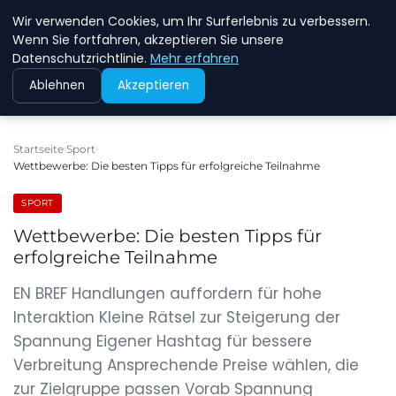
Wir verwenden Cookies, um Ihr Surferlebnis zu verbessern.
NEW ENERGY JOBS
Wenn Sie fortfahren, akzeptieren Sie unsere
Datenschutzrichtlinie.
Mehr erfahren
Ablehnen
Akzeptieren
Startseite
Sport
Wettbewerbe: Die besten Tipps für erfolgreiche Teilnahme
SPORT
Wettbewerbe: Die besten Tipps für
erfolgreiche Teilnahme
EN BREF Handlungen auffordern für hohe
Interaktion Kleine Rätsel zur Steigerung der
Spannung Eigener Hashtag für bessere
Verbreitung Ansprechende Preise wählen, die
zur Zielgruppe passen Vorab Spannung