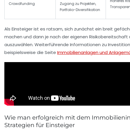
Höheres Ris
Crowdfunding
Zugang zu Projekten,
Transpare
Portfolio-Diversifikation
Als Einsteiger ist es ratsam, sich zunächst ein breit gefäc
machen und dann je nach der eigenen Risikobereitschaft
auszuwählen. Weiterführende Informationen zu Investitio
beispielsweise die Seite
Immobilienanlagen und Anlagemö
Wie man erfolgreich mit dem Immobilieni
Strategien für Einsteiger