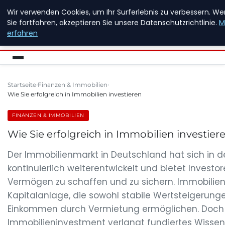
Wir verwenden Cookies, um Ihr Surferlebnis zu verbessern. W
NEW ENERGY JOBS
Sie fortfahren, akzeptieren Sie unsere Datenschutzrichtlinie.
M
erfahren
Startseite
Finanzen & Immobilien
Wie Sie erfolgreich in Immobilien investieren
FINANZEN & IMMOBILIEN
Wie Sie erfolgreich in Immobilien investier
Der Immobilienmarkt in Deutschland hat sich in d
kontinuierlich weiterentwickelt und bietet Investor
Vermögen zu schaffen und zu sichern. Immobilien 
Kapitalanlage, die sowohl stabile Wertsteigerun
Einkommen durch Vermietung ermöglichen. Doch 
Immobilieninvestment verlangt fundiertes Wissen,