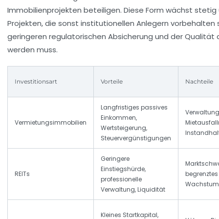
Immobilienprojekten beteiligen. Diese Form wächst steti
Projekten, die sonst institutionellen Anlegern vorbehalten si
geringeren regulatorischen Absicherung und der Qualität de
werden muss.
Investitionsart
Vorteile
Nachteile
Langfristiges passives
Verwaltun
Einkommen,
Vermietungsimmobilien
Mietausfallr
Wertsteigerung,
Instandha
Steuervergünstigungen
Geringere
Marktschw
Einstiegshürde,
REITs
begrenztes
professionelle
Wachstums
Verwaltung, Liquidität
Kleines Startkapital,