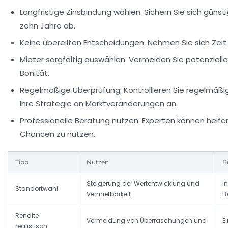
Langfristige Zinsbindung wählen:
Sichern Sie sich günst
zehn Jahre ab.
Keine übereilten Entscheidungen:
Nehmen Sie sich Zeit
Mieter sorgfältig auswählen:
Vermeiden Sie potenzielle
Bonität.
Regelmäßige Überprüfung:
Kontrollieren Sie regelmäßi
Ihre Strategie an Marktveränderungen an.
Professionelle Beratung nutzen:
Experten können helfen
Chancen zu nutzen.
Tipp
Nutzen
B
Steigerung der Wertentwicklung und
I
Standortwahl
Vermietbarkeit
B
Rendite
Vermeidung von Überraschungen und
E
realistisch