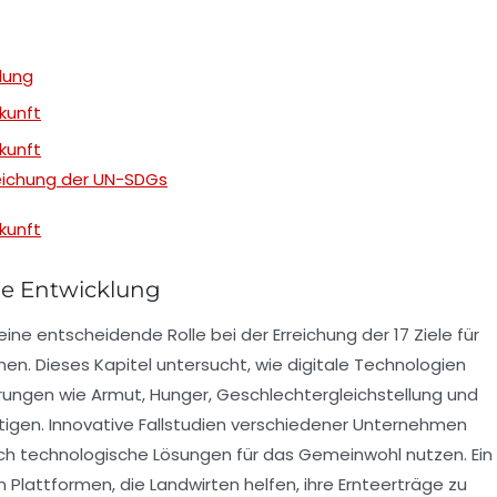
klung
kunft
kunft
rreichung der UN-SDGs
kunft
ge Entwicklung
eine entscheidende Rolle bei der Erreichung der
17 Ziele für
en. Dieses Kapitel untersucht, wie digitale Technologien
rungen wie
Armut
,
Hunger
,
Geschlechtergleichstellung
und
igen. Innovative
Fallstudien
verschiedener Unternehmen
ich
technologische Lösungen
für das Gemeinwohl nutzen. Ein
n Plattformen, die Landwirten helfen, ihre Ernteerträge zu