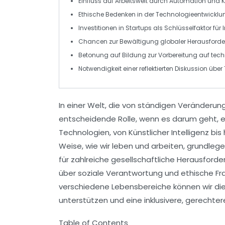
Einfluss auf
Arbeitswelt
durch Automation und K
Ethische Bedenken in der
Technologieentwicklu
Investitionen in
Startups
als Schlüsselfaktor für
Chancen zur Bewältigung globaler
Herausford
Betonung auf
Bildung
zur Vorbereitung auf te
Notwendigkeit einer
reflektierten Diskussion
über 
In einer Welt, die von ständigen Veränderun
entscheidende Rolle, wenn es darum geht, 
Technologien, von
Künstlicher Intelligenz
bis 
Weise, wie wir leben und arbeiten, grundlege
für zahlreiche gesellschaftliche Herausford
über
soziale Verantwortung
und ethische Fra
verschiedene Lebensbereiche können wir di
unterstützen und eine inklusivere, gerechter
Table of Contents