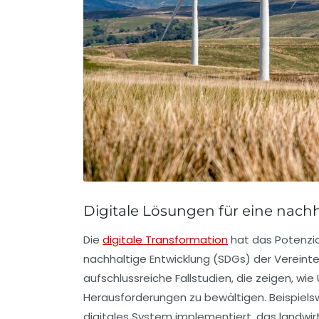
Digitale Lösungen für eine nach
Die
digitale Transformation
hat das Potenzial
nachhaltige Entwicklung (SDGs)
der Vereinte
aufschlussreiche
Fallstudien
, die zeigen, w
Herausforderungen zu bewältigen. Beispielsw
digitales System implementiert, das landwir