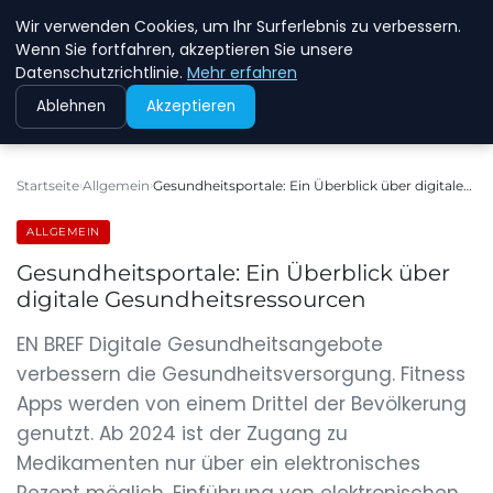
Wir verwenden Cookies, um Ihr Surferlebnis zu verbessern.
NEW ENERGY JOBS
Wenn Sie fortfahren, akzeptieren Sie unsere
Datenschutzrichtlinie.
Mehr erfahren
Ablehnen
Akzeptieren
Startseite
Allgemein
Gesundheitsportale: Ein Überblick über digitale…
ALLGEMEIN
Gesundheitsportale: Ein Überblick über
digitale Gesundheitsressourcen
EN BREF Digitale Gesundheitsangebote
verbessern die Gesundheitsversorgung. Fitness
Apps werden von einem Drittel der Bevölkerung
genutzt. Ab 2024 ist der Zugang zu
Medikamenten nur über ein elektronisches