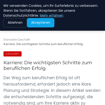
Wir verwenden Cookies, um Ihr Surferlebnis zu verbessern.
NEW ENERGY JOBS
Wenn Sie fortfahren, akzeptieren Sie unsere
Datenschutzrichtlinie.
Mehr erfahren
Ablehnen
Akzeptieren
Startseite
Geschäft
Karriere: Die wichtigsten Schritte zum beruflichen Erfolg
GESCHÄFT
Karriere: Die wichtigsten Schritte zum
beruflichen Erfolg
Der Weg zum beruflichen Erfolg ist oft
herausfordernd, erfordert jedoch eine klare
Planung und Strategie. In diesem Artikel werden
die entscheidenden Schritte aufgezeigt, die
notwendig sind, um Ihre Karriere aktiv zu