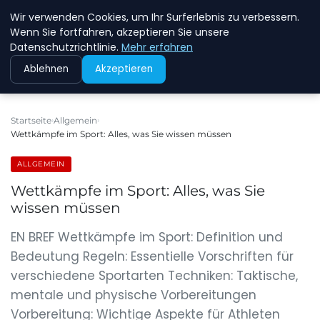
Wir verwenden Cookies, um Ihr Surferlebnis zu verbessern.
NEW ENERGY JOBS
Wenn Sie fortfahren, akzeptieren Sie unsere
Datenschutzrichtlinie.
Mehr erfahren
Ablehnen
Akzeptieren
Startseite
Allgemein
Wettkämpfe im Sport: Alles, was Sie wissen müssen
ALLGEMEIN
Wettkämpfe im Sport: Alles, was Sie
wissen müssen
EN BREF Wettkämpfe im Sport: Definition und
Bedeutung Regeln: Essentielle Vorschriften für
verschiedene Sportarten Techniken: Taktische,
mentale und physische Vorbereitungen
Vorbereitung: Wichtige Aspekte für Athleten